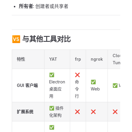
所有者
: 创建者或共享者
🆚 与其他工具对比
Cloudfla
特性
YAT
frp
ngrok
Tunnel
✅
❌
Electron
命
✅
GUI 客户端
✅ Web
桌面应
令
Web
用
行
✅ 插件
扩展系统
❌
❌
❌
化架构
✅