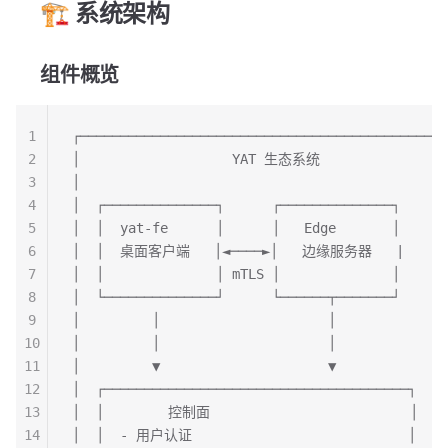
🏗️ 系统架构
组件概览
1
┌──────────────────────────────────────────────
2
│                   YAT 生态系统                
3
│                                              
4
│  ┌──────────────┐      ┌──────────────┐      
5
│  │  yat-fe      │      │   Edge       │      
6
│  │  桌面客户端   │◄────►│   边缘服务器   |      
7
│  │              │ mTLS │              │      
8
│  └──────────────┘      └──────┬───────┘      
9
│         │                     │              
10
│         │                     │              
11
│         ▼                     ▼              
12
│  ┌──────────────────────────────────────┐    
13
│  │        控制面                         │    
14
│  │  - 用户认证                           │    