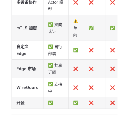
多设备协作
Actor 模
❌
❌
❌
型
⚠️
✅ 双向
mTLS 加密
单
✅
✅
认证
向
自定义
✅ 自行
✅
❌
❌
Edge
部署
✅ 共享
Edge 市场
❌
❌
❌
订阅
✅ 支持
WireGuard
❌
❌
❌
中
开源
✅
✅
❌
❌